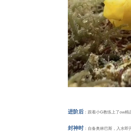
进阶后
：跟着小G教练上了ow精品
封神时
：自备奥林巴斯，入水即开