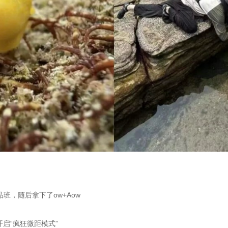
班，随后拿下了ow+Aow
启“疯狂微距模式”